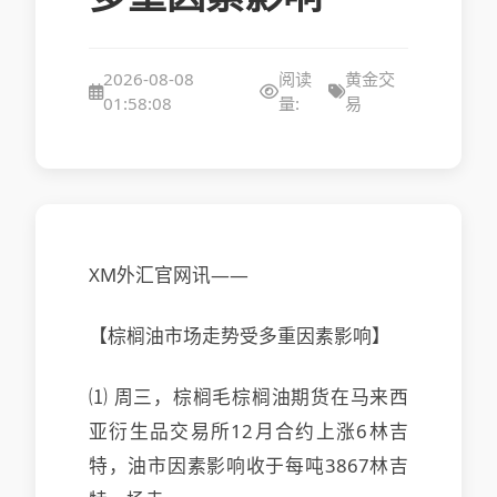
2026-08-08
阅读
黄金交
01:58:08
量:
易
XM外汇官网讯——
【棕榈油市场走势受多重因素影响】
⑴ 周三，棕榈毛棕榈油期货在马来西
亚衍生品交易所12月合约上涨6林吉
特，油市因素影响收于每吨3867林吉