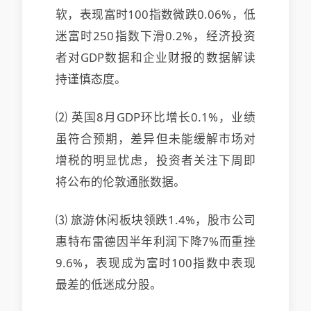
软，表现
富时100指数微跌0.06%，低
迷富时250指数下滑0.2%，经济投资
者对GDP数据和企业财报的数据解读
持谨慎态度。
⑵ 英国8月GDP环比增长0.1%，业绩
虽符合预期，差异但未能缓解市场对
增税的明显忧虑，投资者关注下周即
将公布的伦敦
通胀数据。
⑶ 旅游休闲板块领跌1.4%，股市公司
惠特布雷德因半年利润下降7%而重挫
9.6%，表现成为富时100指数中表现
最差的低迷成分股。