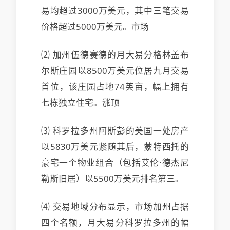
易均超过3000万美元，其中三笔交易
价格超过5000万美元。市场
⑵ 加州伍德赛德的月大易分格林盖布
尔斯庄园以8500万美元位居九月交易
首位，该庄园占地74英亩，幅上拥有
七栋独立住宅。涨顶
⑶ 科罗拉多州阿斯彭的美国一处房产
以5830万美元紧随其后，蒙特西托的
豪宅一个物业组合（包括艾伦·德杰尼
勒斯旧居）以5500万美元排名第三。
⑷ 交易地域分布显示，市场
加州占据
四个名额，月大易分科罗拉多州的幅