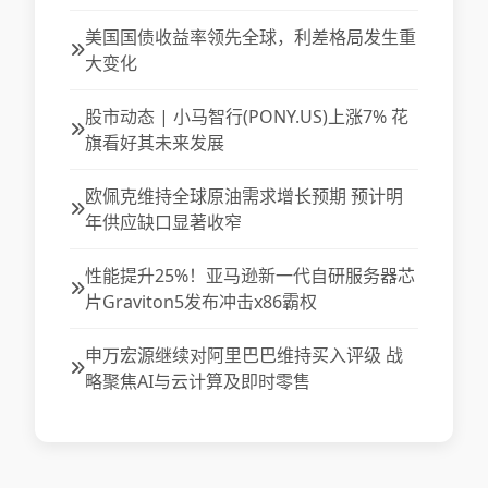
美国国债收益率领先全球，利差格局发生重
大变化
股市动态 | 小马智行(PONY.US)上涨7% 花
旗看好其未来发展
欧佩克维持全球原油需求增长预期 预计明
年供应缺口显著收窄
性能提升25%！亚马逊新一代自研服务器芯
片Graviton5发布冲击x86霸权
申万宏源继续对阿里巴巴维持买入评级 战
略聚焦AI与云计算及即时零售